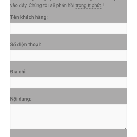
vào đây. Chúng tôi sẽ phản hồi
trong ít phút.
!
Tên khách hàng:
Số điện thoại:
Địa chỉ:
Nội dung: