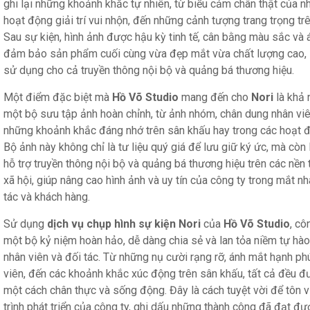
ghi lại những khoảnh khắc tự nhiên, từ biểu cảm chân thật của nh
hoạt động giải trí vui nhộn, đến những cảnh tượng trang trọng tr
Sau sự kiện, hình ảnh được hậu kỳ tinh tế, cân bằng màu sắc và 
đảm bảo sản phẩm cuối cùng vừa đẹp mắt vừa chất lượng cao,
sử dụng cho cả truyền thông nội bộ và quảng bá thương hiệu.
Một điểm đặc biệt mà
Hồ Võ Studio
mang đến cho
Nori
là khả 
một bộ sưu tập ảnh hoàn chỉnh, từ ảnh nhóm, chân dung nhân viê
những khoảnh khắc đáng nhớ trên sân khấu hay trong các hoạt độ
Bộ ảnh này không chỉ là tư liệu quý giá để lưu giữ ký ức, mà còn
hỗ trợ truyền thông nội bộ và quảng bá thương hiệu trên các nề
xã hội, giúp nâng cao hình ảnh và uy tín của công ty trong mắt nh
tác và khách hàng.
Sử dụng
dịch vụ chụp hình sự kiện Nori
của
Hồ Võ Studio
, cô
một bộ kỷ niệm hoàn hảo, dễ dàng chia sẻ và lan tỏa niềm tự hào
nhân viên và đối tác. Từ những nụ cười rạng rỡ, ánh mắt hạnh p
viên, đến các khoảnh khắc xúc động trên sân khấu, tất cả đều đư
một cách chân thực và sống động. Đây là cách tuyệt vời để tôn v
trình phát triển của công ty, ghi dấu những thành công đã đạt đư