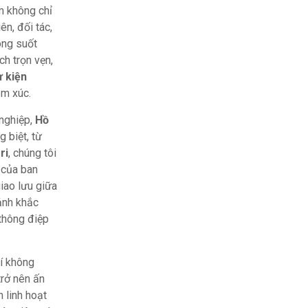
m không chỉ
ên, đối tác,
ong suốt
ch trọn vẹn,
ự kiện
ảm xúc.
 nghiệp,
Hồ
 biệt, từ
ri
, chúng tôi
u của ban
giao lưu giữa
ảnh khắc
 thông điệp
rí không
trở nên ấn
 linh hoạt