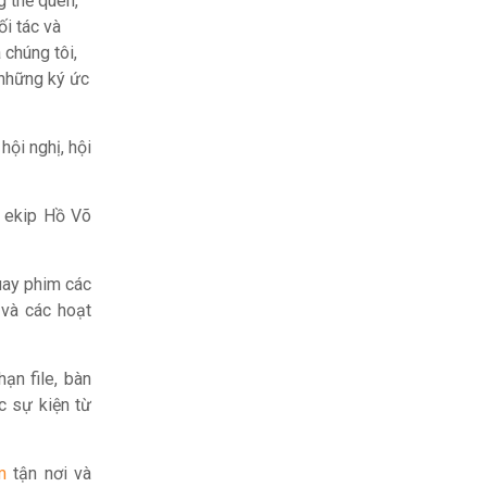
g thể quên,
ối tác và
 chúng tôi,
 những ký ức
hội nghị, hội
o ekip Hồ Võ
uay phim các
 và các hoạt
ạn file, bàn
c sự kiện từ
m
tận nơi và