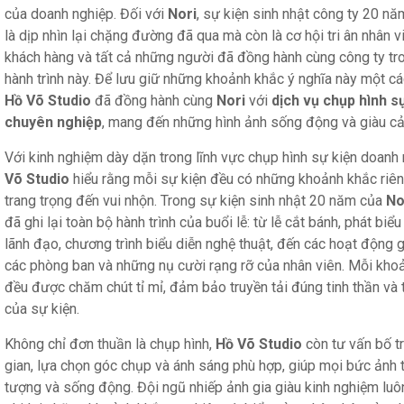
của doanh nghiệp. Đối với
Nori
, sự kiện sinh nhật công ty 20 nă
là dịp nhìn lại chặng đường đã qua mà còn là cơ hội tri ân nhân vi
khách hàng và tất cả những người đã đồng hành cùng công ty tr
hành trình này. Để lưu giữ những khoảnh khắc ý nghĩa này một cá
Hồ Võ Studio
đã đồng hành cùng
Nori
với
dịch vụ chụp hình s
chuyên nghiệp
, mang đến những hình ảnh sống động và giàu c
Với kinh nghiệm dày dặn trong lĩnh vực chụp hình sự kiện doanh
Võ Studio
hiểu rằng mỗi sự kiện đều có những khoảnh khắc riêng
trang trọng đến vui nhộn. Trong sự kiện sinh nhật 20 năm của
No
đã ghi lại toàn bộ hành trình của buổi lễ: từ lễ cắt bánh, phát biể
lãnh đạo, chương trình biểu diễn nghệ thuật, đến các hoạt động 
các phòng ban và những nụ cười rạng rỡ của nhân viên. Mỗi kho
đều được chăm chút tỉ mỉ, đảm bảo truyền tải đúng tinh thần và
của sự kiện.
Không chỉ đơn thuần là chụp hình,
Hồ Võ Studio
còn tư vấn bố t
gian, lựa chọn góc chụp và ánh sáng phù hợp, giúp mọi bức ảnh 
tượng và sống động. Đội ngũ nhiếp ảnh gia giàu kinh nghiệm luôn