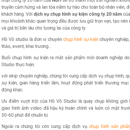
nhật công ty 20 năm của
Nori
sẽ trở thành một trải nghiệm khôn
truyền cảm hứng và lan tỏa niềm tự hào cho toàn bộ nhân viên, đ
khách hàng. Với
dịch vụ chụp hình sự kiện công ty 20 năm
của
mọi khoảnh khắc quan trọng đều được lưu giữ trọn vẹn, tạo nên
và giá trị bền lâu cho tương lai của công ty.
Hồ Võ studio là đơn vị chuyên
chụp hình sự kiện
chuyên nghiệp, 
thảo, event, khai trương...
Buổi chụp hình sự kiện ra mắt sản phẩm mới doanh nghiệp d
Studio thực hiện.
với ekip chuyên nghiệp, chúng tôi cung cấp dịch vụ chụp hình, q
sự kiện, gian hàng triển lãm, hoạt động phát triển thương mại
động khác.
Ưu điểm vượt trội của Hồ Võ Studio là quay chụp không giới h
giao hình ảnh video đã hậu kỳ hoàn chỉnh và luôn có mặt trướ
30-60 phút để chuẩn bị
Ngoài ra chúng tôi còn cung cấp dịch vụ
chụp hình sản phẩ