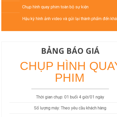
Chụp hình quay phim toàn bộ sự kiện
Hậu kỳ hình ảnh video và gửi lại thành phẩm đến khá
BẢNG BÁO GIÁ
CHỤP HÌNH QUA
PHIM
Thời gian chụp: 01 buổi 4 giờ/01 ngày
Số lượng máy: Theo yêu cầu khách hàng