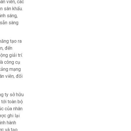
ân viên, các
ên sân khấu.
ánh sáng,
 sẵn sàng
năng tạo ra
n, đến
ng giải trí.
 là công cụ
n tảng mạng
ân viên, đối
ng ty sở hữu
 tới toàn bộ
húc của nhân
ợc ghi lại
inh hành
ợc và tạo