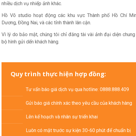
nhiều dịch vụ nhiếp ảnh khác.
Hồ Võ studio hoạt động các khu vực Thành phố Hồ Chí Min
Dương, Đồng Nai, và các tỉnh thành lân cận.
Vì lý do bảo mật, chúng tôi chỉ đăng tài vài ảnh đại diện chung
bộ hình gửi dến khách hàng.
Quy trình thực hiện hợp đồng:
Tư vấn báo giá dịch vụ qua hotline: 0888.888.409
Gửi báo giá chính xác theo yêu cầu của khách hàng
Lên kế hoạch và nhân sự triển khai
Luôn có mặt trước sự kiện 30-60 phút để chuẩn bị