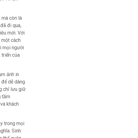
, mà còn là
 đã đi qua,
iêu mới. Với
ữ một cách
í mọi người
 triển của
um ảnh in
ố để dễ dàng
 chỉ lưu giữ
g tầm
 và khách
ậy trong mọi
nghĩa. Sinh